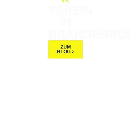
e.V.
VEREIN
IN
BRANDENBU
ZUM
BLOG >